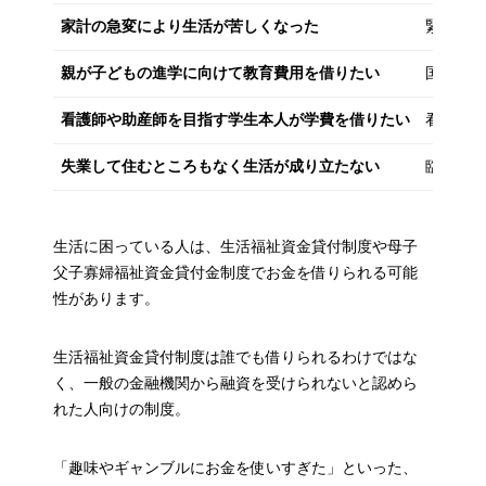
家計の急変により生活が苦しくなった
緊急小
親が子どもの進学に向けて教育費用を借りたい
国の教
看護師や助産師を目指す学生本人が学費を借りたい
看護師
失業して住むところもなく生活が成り立たない
臨時特
生活に困っている人は、生活福祉資金貸付制度や母子
父子寡婦福祉資金貸付金制度でお金を借りられる可能
性があります。
生活福祉資金貸付制度は誰でも借りられるわけではな
く、一般の金融機関から融資を受けられないと認めら
れた人向けの制度。
「趣味やギャンブルにお金を使いすぎた」といった、