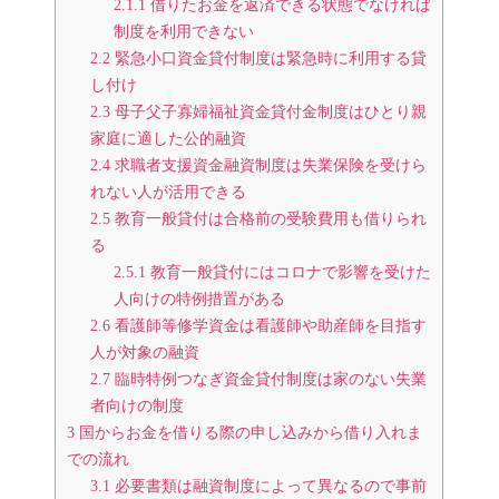
2.1.1
借りたお金を返済できる状態でなければ
制度を利用できない
2.2
緊急小口資金貸付制度は緊急時に利用する貸
し付け
2.3
母子父子寡婦福祉資金貸付金制度はひとり親
家庭に適した公的融資
2.4
求職者支援資金融資制度は失業保険を受けら
れない人が活用できる
2.5
教育一般貸付は合格前の受験費用も借りられ
る
2.5.1
教育一般貸付にはコロナで影響を受けた
人向けの特例措置がある
2.6
看護師等修学資金は看護師や助産師を目指す
人が対象の融資
2.7
臨時特例つなぎ資金貸付制度は家のない失業
者向けの制度
3
国からお金を借りる際の申し込みから借り入れま
での流れ
3.1
必要書類は融資制度によって異なるので事前