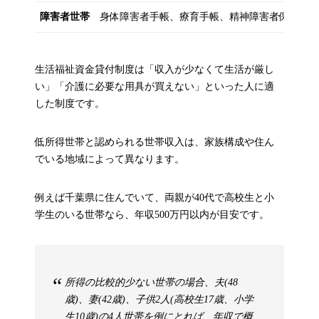
障害者世帯
身体障害者手帳、療育手帳、精神障害者保健福
生活福祉資金貸付制度は「収入が少なくて生活が厳し
い」「介護に必要な用具が買えない」といった人に適
した制度です。
低所得世帯と認められる世帯収入は、家族構成や住ん
でいる地域によって異なります。
例えば千葉県に住んでいて、両親が40代で高校生と小
学生のいる世帯なら、年収500万円以内が目安です。
所得の比較的少ない世帯の場合、夫(48
歳)、妻(42歳)、子供2人(高校生17歳、小学
生10歳)の4人世帯を例にとれば、年収で概