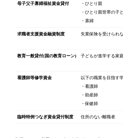
母子父子寡婦福祉資金貸付
・ひとり親
・ひとり親世帯の子ども
・寡婦
求職者支援資金融資制度
失業保険を受けられない求職
教育一般貸付(国の教育ローン)
子どもが進学する家庭の親
看護師等修学資金
以下の職業を目指す学生
・看護師
・助産師
・保健師
臨時特例つなぎ資金貸付制度
住所のない離職者