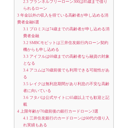
2.3
プランネルフリーローン300は85歳まで借り
られるローン
3
年金以外の収入を得ている高齢者が申し込める消
費者金融6選
3.1
プロミスは74歳までの高齢者が申し込める消
費者金融
3.2
SMBCモビットは三井住友銀行内ローン契約
機からも申し込める
3.3
アイフルは69歳までの高齢者なら融資の対象
となる
3.4
アコムは70歳前後でも利用できる可能性があ
る
3.5
レイクは無利息期間があり利息の不安な高齢
者に向いている
3.6
フタバは公式サイトに65歳以上でも歓迎と記
載
4
上限年齢が70歳前後の銀行カードローン3選
4.1
三井住友銀行のカードローンは60代の借り入
れ実績もある