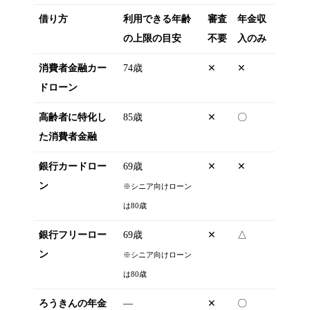
借り方
利用できる年齢
審査
年金収
の上限の目安
不要
入のみ
消費者金融カー
74歳
✕
✕
ドローン
高齢者に特化し
85歳
✕
〇
た消費者金融
銀行カードロー
69歳
✕
✕
ン
※シニア向けローン
は80歳
銀行フリーロー
69歳
✕
△
ン
※シニア向けローン
は80歳
ろうきんの年金
―
✕
〇