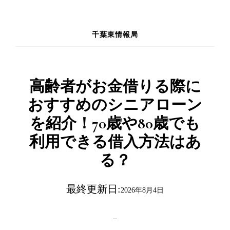
Skip
to
千葉東情報局
main
content
高齢者がお金借りる際に
おすすめのシニアローン
を紹介！70歳や80歳でも
利用できる借入方法はあ
る？
最終更新日:
2026年8月4日