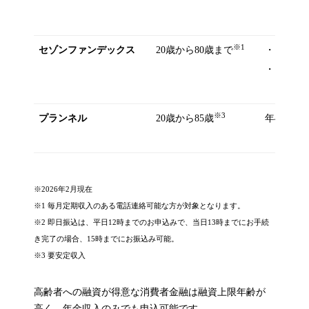
※1
セゾンファンデックス
20歳から80歳まで
・カードロ
・フリーロ
※3
プランネル
20歳から85歳
年4.5％～
※2026年2月現在
※1 毎月定期収入のある電話連絡可能な方が対象となります。
※2 即日振込は、平日12時までのお申込みで、当日13時までにお手続
き完了の場合、15時までにお振込み可能。
※3 要安定収入
高齢者への融資が得意な消費者金融は融資上限年齢が
高く、年金収入のみでも申込可能です。